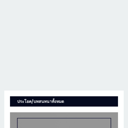
ประโยค/บทสนทนาทั้งหมด