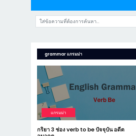
grammar แกรมม่า
7
แกรมม่า
กริยา 3 ช่อง verb to be ปัจจุบัน อดีต
อนาคต