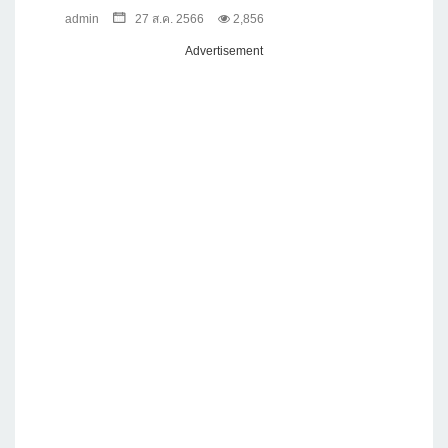
admin
27 ส.ค. 2566
2,856
Advertisement