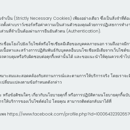
ามจำเป็น (Strictly Necessary Cookies) เพียงอย่างเดียว ซึ่งเป็นสิ่งจำที่ต้อง
รถตั้งค่าเบราว์เซอร์หรือค่าความเป็นส่วนตัวของคุณด้วยการปฏิเสธการทำงานของค
่วนที่จำเป็นต้องผ่านการยืนยันตัวตน (Authentication).
เชื่อมโยงไปยังเว็บไซต์หรือโซเชียลมีเดียของบุคคลภายนอก รวมถึงอาจมีการฝั
งเนื้อหาและสร้างการปฏิสัมพันธ์กับบุคคลอื่นบนโซเชียลมีเดียจากเว็บไซต์ข
ามารถควบคุมหรือรับผิดชอบต่อคุกกี้เหล่านั้นได้ และขอแนะนำให้คุณควรเข้
หมาะสมและสอดคล้องกับสถานการณ์และตามการให้บริการจริง โดยเราจะมีการแ
รเปลี่ยนแปลงตามข้อกำหนดดังกล่าว
หรือข้อติชมใดๆ เกี่ยวกับนโยบายคุกกี้ หรือการปฏิบัติตามนโยบายคุกกี้ฉบับ
รให้บริการของเว็บไซต์ต่อไป โดยคุณ สามารถติดต่อกลับมาได้ที่
การ เพจ https://www.facebook.com/profile.php?id=10006432392657