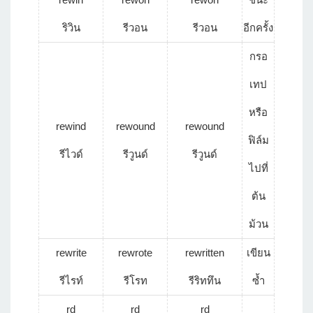
ริวิน
รีวอน
รีวอน
อีกครั้ง
กรอ
เทป
หรือ
rewind
rewound
rewound
ฟิล์ม
รีไวด์
รีวูนด์
รีวูนด์
ไปที่
ต้น
ม้วน
rewrite
rewrote
rewritten
เขียน
รีไรท์
รีโรท
รีริททึน
ซ้ำ
rd
rd
rd