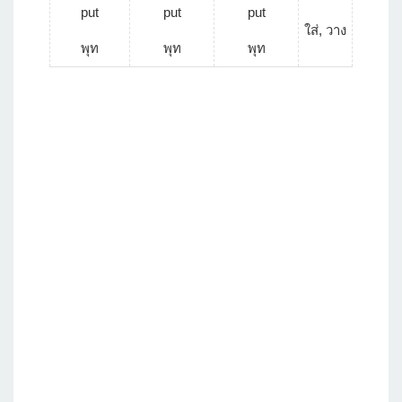
put
put
put
ใส่, วาง
พุท
พุท
พุท