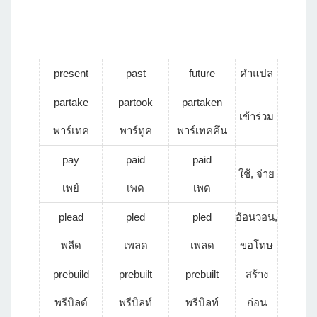
present
past
future
คำแปล
partake
partook
partaken
เข้าร่วม
พาร์เทค
พาร์ทูค
พาร์เทคคึน
pay
paid
paid
ใช้, จ่าย
เพย์
เพด
เพด
plead
pled
pled
อ้อนวอน,
พลีด
เพลด
เพลด
ขอโทษ
prebuild
prebuilt
prebuilt
สร้าง
พรีบิลด์
พรีบิลท์
พรีบิลท์
ก่อน