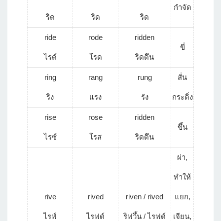
กำจัด
ริด
ริด
ริด
ride
rode
ridden
ขี่
ไรด์
โรด
ริดดึน
ring
rang
rung
สั่น
ริง
แรง
รัง
กระดิ่ง
rise
rose
ridden
ขึ้น
ไรซ์
โรส
ริดดึน
ผ่า,
ทำให้
rive
rived
riven / rived
แยก,
ไรฟ์
ไรฟด์
ริฟวึ้น / ไรฟด์
เจียน,