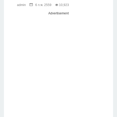
admin
6 ก.พ. 2559
10,923
Advertisement