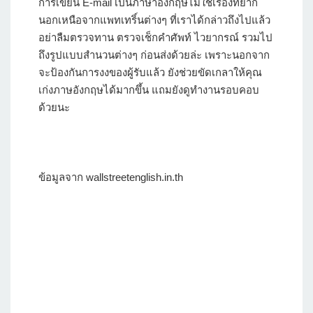
การเขียน E-mail เป็นภาษาอังกฤษไม่ใช่เรื่องที่ยาก
นอกเหนือจากแพทเทริ์นต่างๆ ที่เราได้กล่าวถึงไปแล้ว
อย่าลืมตรวจทาน ตรวจเช็กคำศัพท์ ไวยากรณ์ รวมไป
ถึงรูปแบบสำนวนต่างๆ ก่อนส่งด้วยล่ะ เพราะนอกจาก
จะป้องกันการงงของผู้รับแล้ว ยังช่วยขัดเกลาให้คุณ
เก่งภาษอังกฤษได้มากขึ้น แถมยังดูทำงานรอบคอบ
ด้วยนะ
ข้อมูลจาก wallstreetenglish.in.th