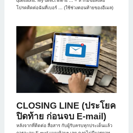
questions. My direct line is … = หากมีข้อสงสัย
โปรดติดต่อฉันที่เบอร์ … (ใช้ช่วงตอนท้ายของอีเมล)
CLOSING LINE (ประโยค
ปิดท้าย ก่อนจบ E-mail)
หลังจากที่ติดต่อ สื่อสาร กับผู้รับครบทุกประเด็นแล้ว
การจะจบ E-mail แบบห้วนๆ เลย คงดูไม่มีมารยาท