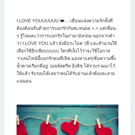
I LOVE YOUUUUUU ❤️… เดือนแห่งความรักทั้งที
ต้องต้อนรับด้วยการบอกรักกันซะหน่อย >.< แต่เพื่อน
ๆ รู้ไหมคะว่าการบอกรักในภาษาอังกฤษ นอกจากคำ
ว่า I LOVE YOU แล้ว ยังมีประโยค วลี และสำนวนให้
เลือกใช้อีกเพียบบบบบ ใครที่เล็งไว้ว่าจะใช้โอกาส
วาเลนไทน์นี้บอกรักคนที่เลิฟ มองหาแคปชั่นหวานซึ้ง
น้ำตาลเรียกพี่อยู่ วอลล์สตรีท อิงลิช ได้รวบรวมมาไว้
ให้แล้ว รับรองได้เลยว่าคนได้รับอ่านแล้วต้องละลาย
แน่นอน