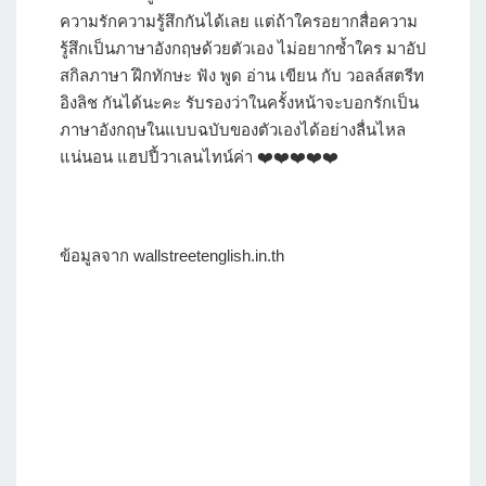
ความรักความรู้สึกกันได้เลย แต่ถ้าใครอยากสื่อความ
รู้สึกเป็นภาษาอังกฤษด้วยตัวเอง ไม่อยากซ้ำใคร มาอัป
สกิลภาษา ฝึกทักษะ ฟัง พูด อ่าน เขียน กับ วอลล์สตรีท
อิงลิช กันได้นะคะ รับรองว่าในครั้งหน้าจะบอกรักเป็น
ภาษาอังกฤษในแบบฉบับของตัวเองได้อย่างลื่นไหล
แน่นอน แฮปปี้วาเลนไทน์ค่า ❤️❤️❤️❤️❤️
ข้อมูลจาก wallstreetenglish.in.th