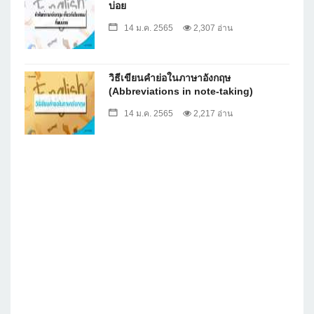
บ่อย
14 ม.ค. 2565
2,307 อ่าน
วิธีเขียนคำย่อในภาษาอังกฤษ
(Abbreviations in note-taking)
14 ม.ค. 2565
2,217 อ่าน