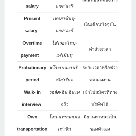
salary
แซล’ละรี
Present
เพรส’เซินทฺ-
เงินเดือนปัจจุบัน
salary
แซล’ละรี
Overtime
โอ’เวอะไทมฺ-
ค่าล่วงเวลา
payment
เพ’เมินทฺ
Probationary
พโระเบฌะเนริ-
ระยะเวลาหรือช่วง
period
เพีย’เรียด
ทดลองงาน
Walk- in
วอล์ค-อิน อิน’เท
เข้าไปสมัครที่ทาง
interview
อวิว
บริษัทได้
Own
โอน-แทรนสเพอ
มียานพาหนะเป็น
transportation
เท’เชิน
ของตัวเอง