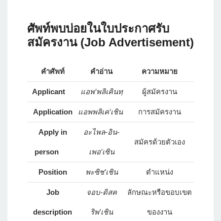
ศัพท์พบบ่อยในใบประกาศรับ
สมัครงาน (Job Advertisement)
คำศัพท์
คำอ่าน
ความหมาย
Applicant
แอพ’พลิเคินทฺ
ผู้สมัครงาน
Application
แอพพลิเค’เชิน
การสมัครงาน
Apply in
อะไพล-อิน-
สมัครด้วยตัวเอง
person
เพอ’เซิน
Position
พะซิช’เชิน
ตำแหน่ง
Job
จอบ-ดิสค
ลักษณะหรือขอบเขต
description
ริพ’เชิน
ของงาน