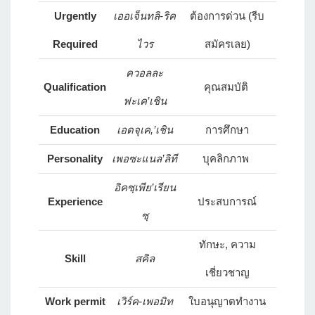
Urgently
เออเจ็นทลิ-ริค
ต้องการด่วน (รีบ
Required
ไวร
สมัครเลย)
ควอลละ
Qualification
คุณสมบัติ
ฟะเค’เชิน
Education
เอดจุเค,’เชิน
การศึกษา
Personality
เพอซะแนล’ลิที
บุคลิกภาพ
อิคซฺเพีย’เรียน
Experience
ประสบการณ์
ซฺ
ทักษะ, ความ
Skill
สคิล
เชี่ยวชาญ
Work permit
เวิร์ค-เพอมิท
ใบอนุญาตทำงาน