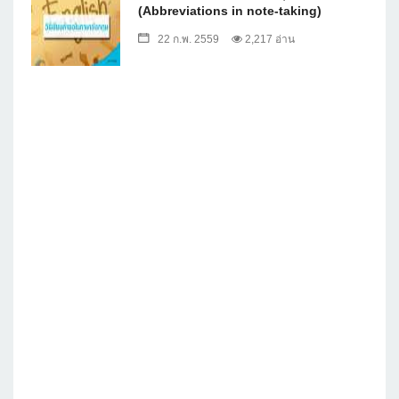
(Abbreviations in note-taking)
22 ก.พ. 2559
2,217 อ่าน