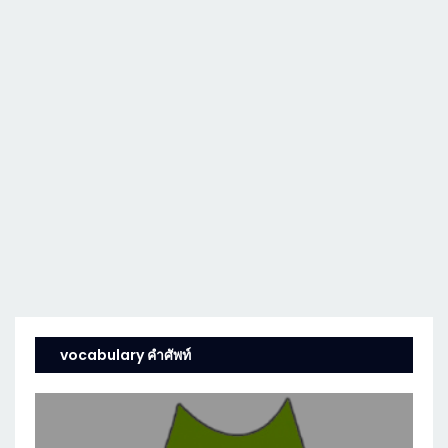
vocabulary คำศัพท์